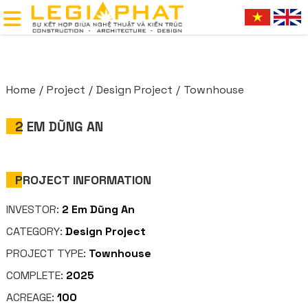
Home
Project
Design Project
Townhouse
2 EM DŨNG AN
PROJECT INFORMATION
INVESTOR:
2 Em Dũng An
CATEGORY:
Design Project
PROJECT TYPE:
Townhouse
COMPLETE:
2025
ACREAGE:
100