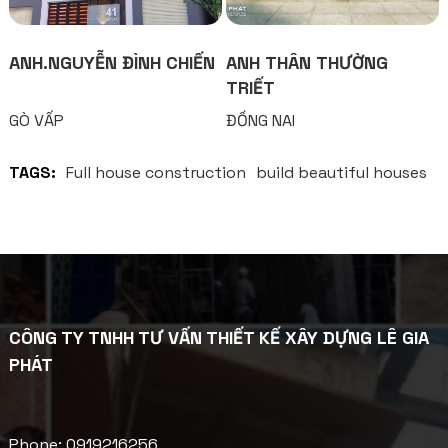
ANH.NGUYỄN ĐÌNH CHIẾN
ANH THÂN THƯỜNG
TRIẾT
GÒ VẤP
ĐỒNG NAI
TAGS:
Full house construction
build beautiful houses
CÔNG TY TNHH TƯ VẤN THIẾT KẾ XÂY DỰNG LÊ GIA
PHÁT
Phone: 0919216256