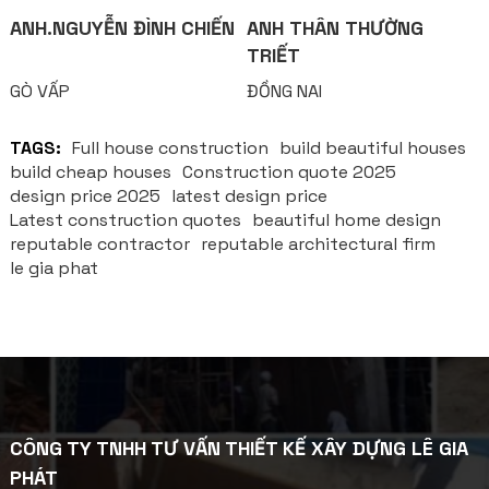
ANH.NGUYỄN ĐÌNH CHIẾN
ANH THÂN THƯỜNG
TRIẾT
GÒ VẤP
ĐỒNG NAI
TAGS:
Full house construction
build beautiful houses
build cheap houses
Construction quote 2025
design price 2025
latest design price
Latest construction quotes
beautiful home design
reputable contractor
reputable architectural firm
le gia phat
CÔNG TY TNHH TƯ VẤN THIẾT KẾ XÂY DỰNG LÊ GIA
PHÁT