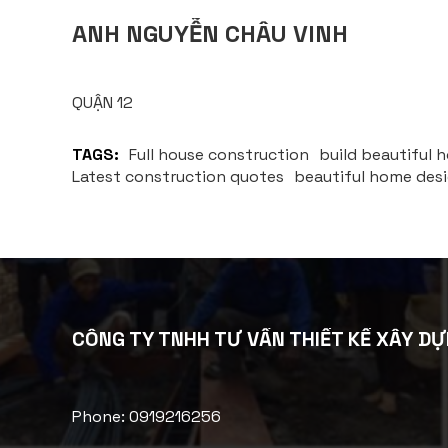
ANH NGUYỄN CHÂU VINH
QUẬN 12
TAGS:
Full house construction
build beautiful 
Latest construction quotes
beautiful home des
CÔNG TY TNHH TƯ VẤN THIẾT KẾ XÂY DỰ
Phone: 0919216256