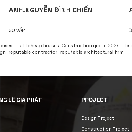
ANH.NGUYỄN ĐÌNH CHIẾN
GÒ VẤP
Đ
houses
build cheap houses
Construction quote 2025
des
ign
reputable contractor
reputable architectural firm
NG LÊ GIA PHÁT
PROJECT
Design Project
Construction Project