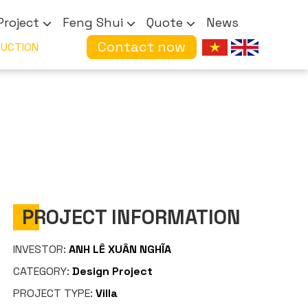
Project
Feng Shui
Quote
News
Contact now
N & CONSTRUCTION
PROJECT INFORMATION
INVESTOR:
ANH LÊ XUÂN NGHĨA
CATEGORY:
Design Project
PROJECT TYPE:
Villa