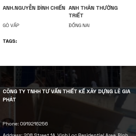
ANH.NGUYỄN ĐÌNH CHIẾN
ANH THÂN THƯỜNG
TRIẾT
GÒ VẤP
ĐỒNG NAI
TAGS:
CÔNG TY TNHH TƯ VẤN THIẾT KẾ XÂY DỰNG LÊ GIA
PHÁT
Phone: 0919216256
Address: 208 Street 1A, Vinh Loc Residential Area, Binh