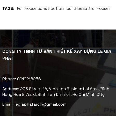
TAGS:
Full house construction
build beautiful houses
CÔNG TY TNHH TƯ VẤN THIẾT KẾ XÂY DỰNG LÊ GIA
PHÁT
Phone: 0919216256
Address: 208 Street 1A, Vinh Loc Residential Area, Binh
Hung Hoa B Ward, Binh Tan District, Ho Chi Minh City
Email: legiaphatarch@gmail.com