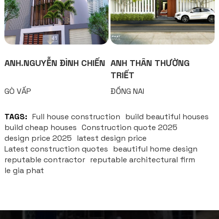
ANH.NGUYỄN ĐÌNH CHIẾN
ANH THÂN THƯỜNG
TRIẾT
GÒ VẤP
ĐỒNG NAI
TAGS:
Full house construction
build beautiful houses
build cheap houses
Construction quote 2025
design price 2025
latest design price
Latest construction quotes
beautiful home design
reputable contractor
reputable architectural firm
le gia phat