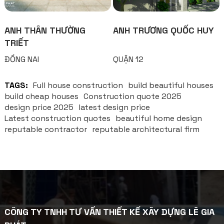
ANH THÂN THƯỜNG
ANH TRƯƠNG QUỐC HUY
TRIẾT
ĐỒNG NAI
QUẬN 12
TAGS:
Full house construction
build beautiful houses
build cheap houses
Construction quote 2025
design price 2025
latest design price
Latest construction quotes
beautiful home design
reputable contractor
reputable architectural firm
CÔNG TY TNHH TƯ VẤN THIẾT KẾ XÂY DỰNG LÊ GIA