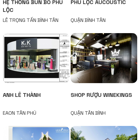
HỆ THỐNG BÚN BÒ PHÚ
PHÚ LỘC AUCOUSTIC
LỘC
LÊ TRỌNG TẤN BÌNH TÂN
QUẬN BÌNH TÂN
ANH LÊ THÀNH
SHOP RƯỢU WINEKINGS
EAON TÂN PHÚ
QUẬN TÂN BÌNH