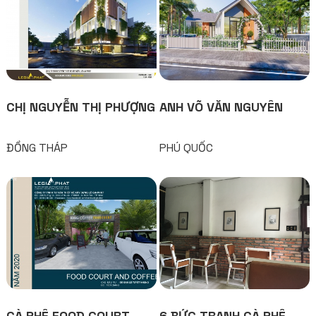
CHỊ NGUYỄN THỊ PHƯỢNG
ANH VÕ VĂN NGUYÊN
ĐỒNG THÁP
PHÚ QUỐC
CÀ PHÊ FOOD COURT
6 BỨC TRANH CÀ PHÊ