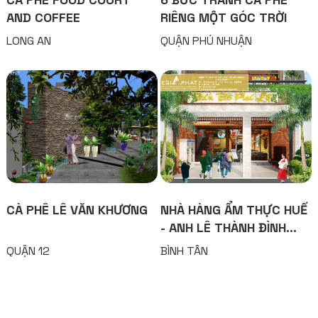
AND COFFEE
RIÊNG MỘT GÓC TRỜI
LONG AN
QUẬN PHÚ NHUẬN
CÀ PHÊ LÊ VĂN KHƯƠNG
NHÀ HÀNG ẨM THỰC HUẾ
- ANH LÊ THÀNH ĐÌNH
PHÚ
QUẬN 12
BÌNH TÂN