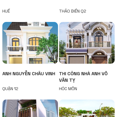
HUẾ
THẢO ĐIỀN Q2
ANH NGUYỄN CHÂU VINH
THI CÔNG NHÀ ANH VÕ
VĂN TỴ
QUẬN 12
HÓC MÔN