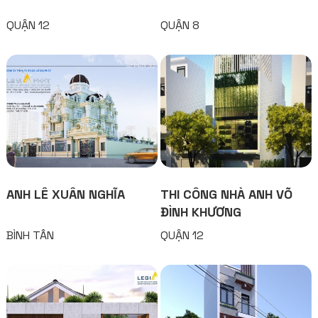
QUẬN 12
QUẬN 8
ANH LÊ XUÂN NGHĨA
THI CÔNG NHÀ ANH VÕ
ĐÌNH KHƯƠNG
BÌNH TÂN
QUẬN 12