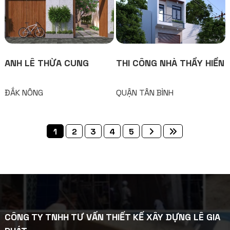
ANH LÊ THỪA CUNG
THI CÔNG NHÀ THẦY HIỀN
ĐẮK NÔNG
QUẬN TÂN BÌNH
1
2
3
4
5
CÔNG TY TNHH TƯ VẤN THIẾT KẾ XÂY DỰNG LÊ GIA