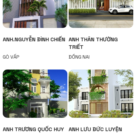
ANH.NGUYỄN ĐÌNH CHIẾN
ANH THÂN THƯỜNG
TRIẾT
GÒ VẤP
ĐỒNG NAI
ANH TRƯƠNG QUỐC HUY
ANH LƯU ĐỨC LUYỆN