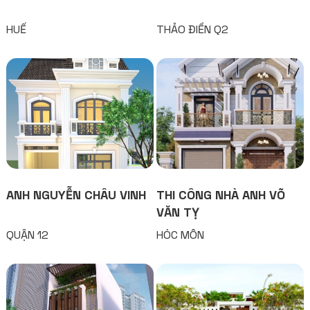
HUẾ
THẢO ĐIỀN Q2
ANH NGUYỄN CHÂU VINH
THI CÔNG NHÀ ANH VÕ
VĂN TỴ
QUẬN 12
HÓC MÔN