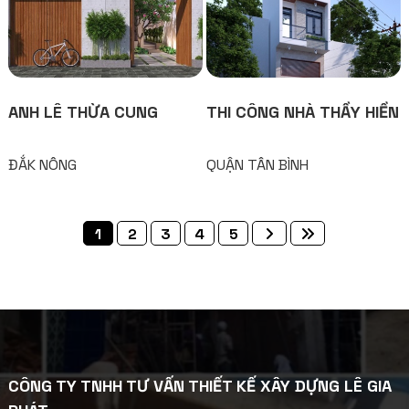
ANH LÊ THỪA CUNG
THI CÔNG NHÀ THẦY HIỀN
ĐẮK NÔNG
QUẬN TÂN BÌNH
1
2
3
4
5
CÔNG TY TNHH TƯ VẤN THIẾT KẾ XÂY DỰNG LÊ GIA