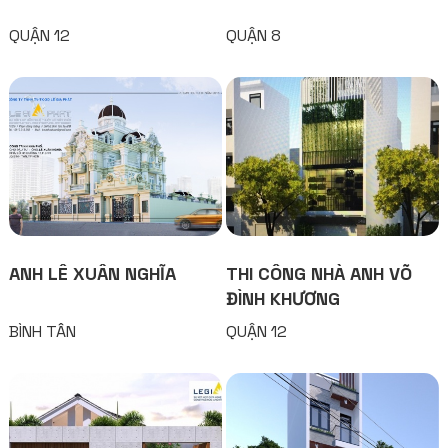
QUẬN 12
QUẬN 8
ANH LÊ XUÂN NGHĨA
THI CÔNG NHÀ ANH VÕ
ĐÌNH KHƯƠNG
BÌNH TÂN
QUẬN 12