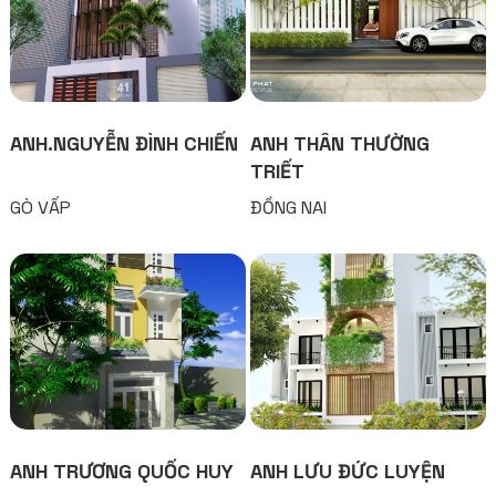
ANH.NGUYỄN ĐÌNH CHIẾN
ANH THÂN THƯỜNG
TRIẾT
GÒ VẤP
ĐỒNG NAI
ANH TRƯƠNG QUỐC HUY
ANH LƯU ĐỨC LUYỆN