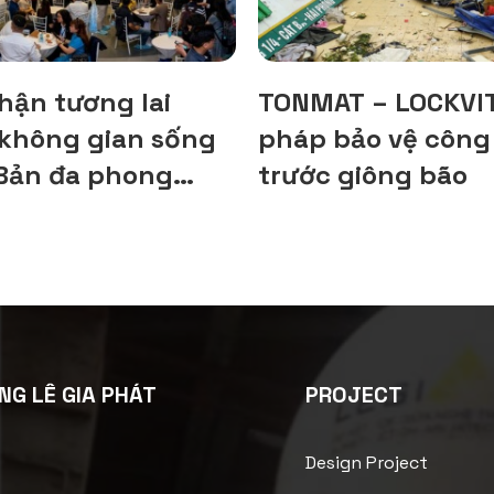
hận tương lai
TONMAT – LOCKVIT:
không gian sống
pháp bảo vệ công
Bản đa phong
trước giông bão
ại TT Avio
NG LÊ GIA PHÁT
PROJECT
Design Project