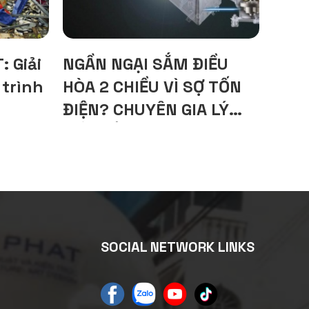
 Giải
NGẦN NGẠI SẮM ĐIỀU
 trình
HÒA 2 CHIỀU VÌ SỢ TỐN
ĐIỆN? CHUYÊN GIA LÝ
GIẢI BẤT NGỜ
SOCIAL NETWORK LINKS