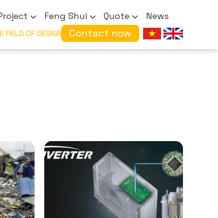
Project
Feng Shui
Quote
News
Contact now
IN THE FIELD OF DESIGN & CONSTRUCTION