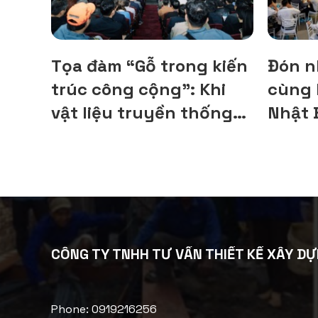
Tọa đàm “Gỗ trong kiến
Đón n
trúc công cộng”: Khi
cùng 
vật liệu truyền thống
Nhật 
gợi mở hướng đi bền
cách t
vững cho kiến trúc
trong tương lai
CÔNG TY TNHH TƯ VẤN THIẾT KẾ XÂY DỰ
Phone: 0919216256