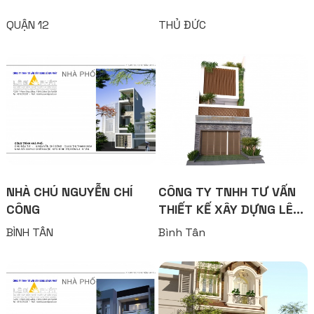
QUẬN 12
THỦ ĐỨC
NHÀ CHÚ NGUYỄN CHÍ
CÔNG TY TNHH TƯ VẤN
CÔNG
THIẾT KẾ XÂY DỰNG LÊ
GIA PHÁT
BÌNH TÂN
Bình Tân