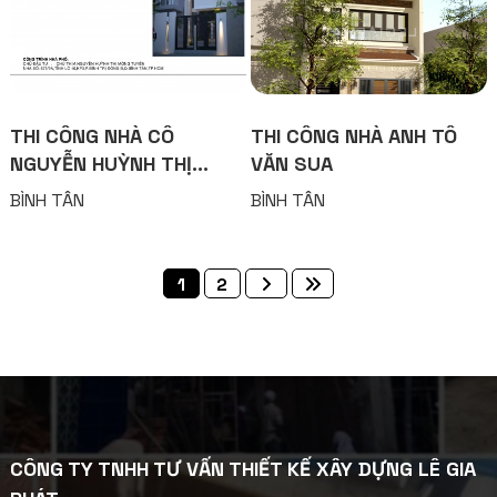
THI CÔNG NHÀ CÔ
THI CÔNG NHÀ ANH TÔ
NGUYỄN HUỲNH THỊ
VĂN SUA
MỘNG TUYỀN
BÌNH TÂN
BÌNH TÂN
1
2
CÔNG TY TNHH TƯ VẤN THIẾT KẾ XÂY DỰNG LÊ GIA