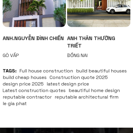
ANH.NGUYỄN ĐÌNH CHIẾN
ANH THÂN THƯỜNG
TRIẾT
GÒ VẤP
ĐỒNG NAI
TAGS:
Full house construction
build beautiful houses
build cheap houses
Construction quote 2025
design price 2025
latest design price
Latest construction quotes
beautiful home design
reputable contractor
reputable architectural firm
le gia phat