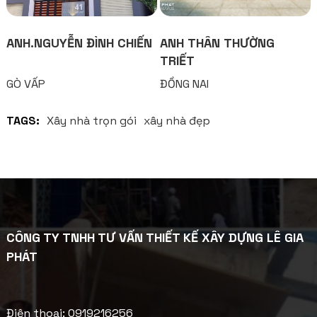
ANH.NGUYỄN ĐÌNH CHIẾN
ANH THÂN THƯỜNG
TRIẾT
GÒ VẤP
ĐỒNG NAI
TAGS:
Xây nhà trọn gói
xây nhà đẹp
CÔNG TY TNHH TƯ VẤN THIẾT KẾ XÂY DỰNG LÊ GIA
PHÁT
Điện thoại: 0919216256