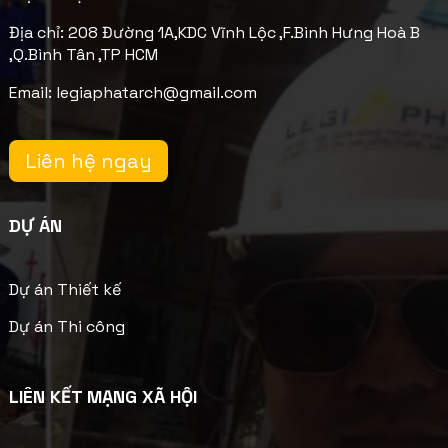
Địa chỉ: 208 Đường 1A,KDC Vĩnh Lộc ,F.Bình Hưng Hoà B
,Q.Bình Tân ,TP HCM
Email: legiaphatarch@gmail.com
Liên hệ ngay
DỰ ÁN
Dự án Thiết kế
Dự án Thi công
LIÊN KẾT MẠNG XÃ HỘI