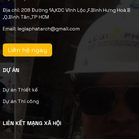
Địa chỉ: 208 Đường 1A,KDC Vĩnh Lộc ,F.Bình Hưng Hoà B
,Q.Bình Tân ,TP HCM
Email: legiaphatarch@gmail.com
Liên hệ ngay
DỰ ÁN
Dự án Thiết kế
Dự án Thi công
LIÊN KẾT MẠNG XÃ HỘI