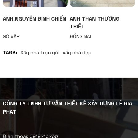
ANH.NGUYỄN ĐÌNH CHIẾN
ANH THÂN THƯỜNG
TRIẾT
GÒ VẤP
ĐỒNG NAI
TAGS:
Xây nhà trọn gói
xây nhà đẹp
CÔNG TY TNHH TƯ VẤN THIẾT KẾ XÂY DỰNG LÊ GIA
PHÁT
Điện thoại: 0919216256