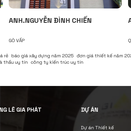
ANH.NGUYỄN ĐÌNH CHIẾN
GÒ VẤP
Q
á rẻ
báo giá xây dựng năm 2025
đơn giá thiết kế năm 2
à thầu uy tín
công ty kiến trúc uy tín
NG LÊ GIA PHÁT
DỰ ÁN
Dự án Thiết kế