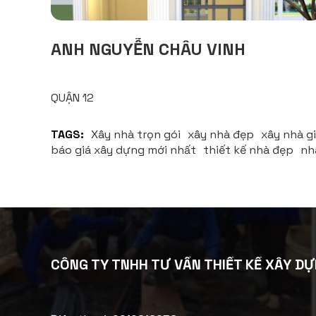
ANH NGUYỄN CHÂU VINH
QUẬN 12
TAGS:
Xây nhà trọn gói
xây nhà đẹp
xây nhà gi
báo giá xây dựng mới nhất
thiết kế nhà đẹp
nh
CÔNG TY TNHH TƯ VẤN THIẾT KẾ XÂY DỰ