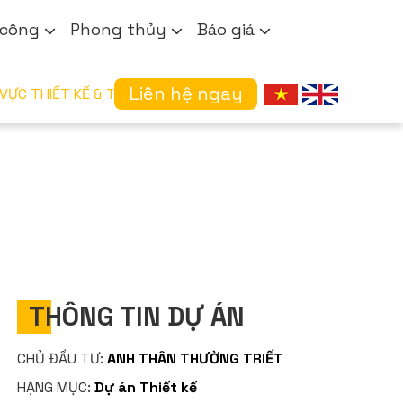
 công
Phong thủy
Báo giá
Liên hệ ngay
 TRONG LĨNH VỰC THIẾT KẾ & THI CÔNG XÂY DỰNG
THÔNG TIN DỰ ÁN
CHỦ ĐẦU TƯ:
ANH THÂN THƯỜNG TRIẾT
HẠNG MỤC:
Dự án Thiết kế