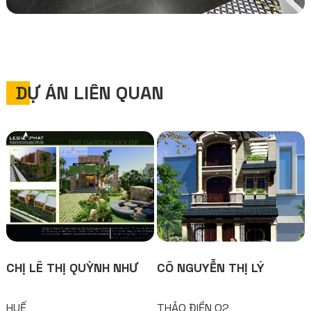
DỰ ÁN LIÊN QUAN
CHỊ LÊ THỊ QUỲNH NHƯ
CÔ NGUYỄN THỊ LÝ
HUẾ
THẢO ĐIỀN Q2