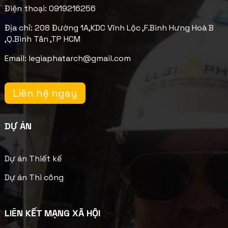
Điện thoại: 0919216256
Địa chỉ: 208 Đường 1A,KDC Vĩnh Lộc ,F.Bình Hưng Hoà B
,Q.Bình Tân ,TP HCM
Email: legiaphatarch@gmail.com
Liên hệ ngay
DỰ ÁN
Dự án Thiết kế
Dự án Thi công
LIÊN KẾT MẠNG XÃ HỘI