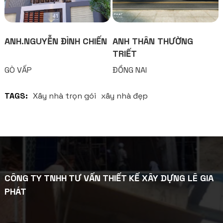
ANH.NGUYỄN ĐÌNH CHIẾN
ANH THÂN THƯỜNG
TRIẾT
GÒ VẤP
ĐỒNG NAI
TAGS:
Xây nhà trọn gói
xây nhà đẹp
CÔNG TY TNHH TƯ VẤN THIẾT KẾ XÂY DỰNG LÊ GIA
PHÁT