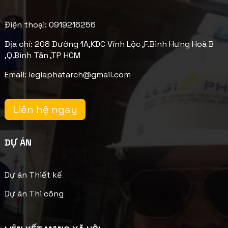
Điện thoại: 0919216256
Địa chỉ: 208 Đường 1A,KDC Vĩnh Lộc ,F.Bình Hưng Hoà B
,Q.Bình Tân ,TP HCM
Email: legiaphatarch@gmail.com
Liên hệ ngay
DỰ ÁN
Dự án Thiết kế
Dự án Thi công