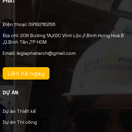
PHÁT
Điện thoại: 0919216256
Địa chỉ: 208 Đường 1A,KDC Vĩnh Lộc ,F.Bình Hưng Hoà B
,Q.Bình Tân ,TP HCM
Email: legiaphatarch@gmail.com
Liên hệ ngay
DỰ ÁN
Dự án Thiết kế
Dự án Thi công