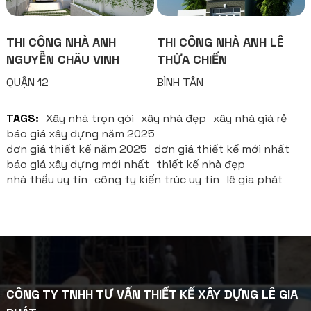
THI CÔNG NHÀ ANH
THI CÔNG NHÀ ANH LÊ
NGUYỄN CHÂU VINH
THỪA CHIẾN
QUẬN 12
BÌNH TÂN
TAGS:
Xây nhà trọn gói
xây nhà đẹp
xây nhà giá rẻ
báo giá xây dựng năm 2025
đơn giá thiết kế năm 2025
đơn giá thiết kế mới nhất
báo giá xây dựng mới nhất
thiết kế nhà đẹp
nhà thầu uy tín
công ty kiến trúc uy tín
lê gia phát
CÔNG TY TNHH TƯ VẤN THIẾT KẾ XÂY DỰNG LÊ GIA