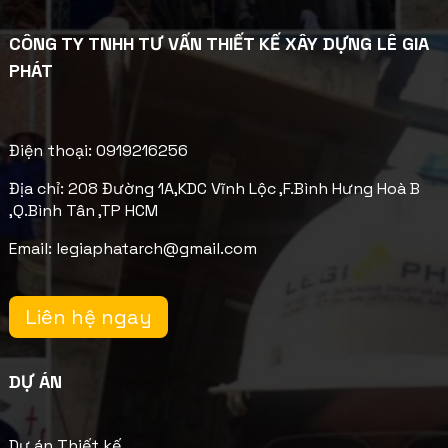
CÔNG TY TNHH TƯ VẤN THIẾT KẾ XÂY DỰNG LÊ GIA
PHÁT
Điện thoại: 0919216256
Địa chỉ: 208 Đường 1A,KDC Vĩnh Lộc ,F.Bình Hưng Hoà B
,Q.Bình Tân ,TP HCM
Email: legiaphatarch@gmail.com
Liên hệ ngay
DỰ ÁN
Dự án Thiết kế