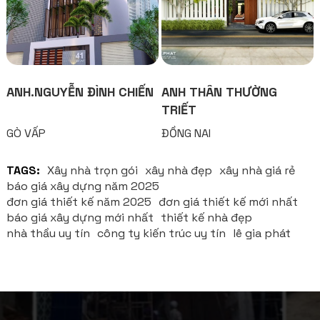
ANH.NGUYỄN ĐÌNH CHIẾN
ANH THÂN THƯỜNG
TRIẾT
GÒ VẤP
ĐỒNG NAI
TAGS:
Xây nhà trọn gói
xây nhà đẹp
xây nhà giá rẻ
báo giá xây dựng năm 2025
đơn giá thiết kế năm 2025
đơn giá thiết kế mới nhất
báo giá xây dựng mới nhất
thiết kế nhà đẹp
nhà thầu uy tín
công ty kiến trúc uy tín
lê gia phát