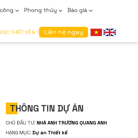
 công
Phong thủy
Báo giá
Liên hệ ngay
TRONG LĨNH VỰC THIẾT KẾ & THI CÔNG XÂY DỰNG
THÔNG TIN DỰ ÁN
CHỦ ĐẦU TƯ:
NHÀ ANH TRƯƠNG QUANG ANH
HẠNG MỤC:
Dự án Thiết kế