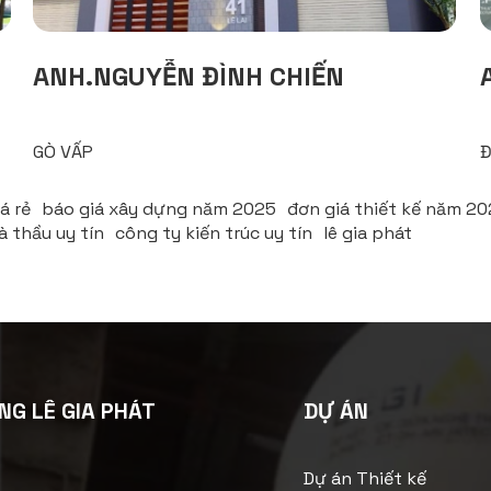
ANH.NGUYỄN ĐÌNH CHIẾN
GÒ VẤP
Đ
á rẻ
báo giá xây dựng năm 2025
đơn giá thiết kế năm 2
à thầu uy tín
công ty kiến trúc uy tín
lê gia phát
NG LÊ GIA PHÁT
DỰ ÁN
Dự án Thiết kế