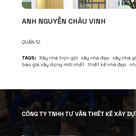
ANH NGUYỄN CHÂU VINH
QUẬN 12
TAGS:
Xây nhà trọn gói
xây nhà đẹp
xây nhà gi
báo giá xây dựng mới nhất
thiết kế nhà đẹp
nh
CÔNG TY TNHH TƯ VẤN THIẾT KẾ XÂY DỰ