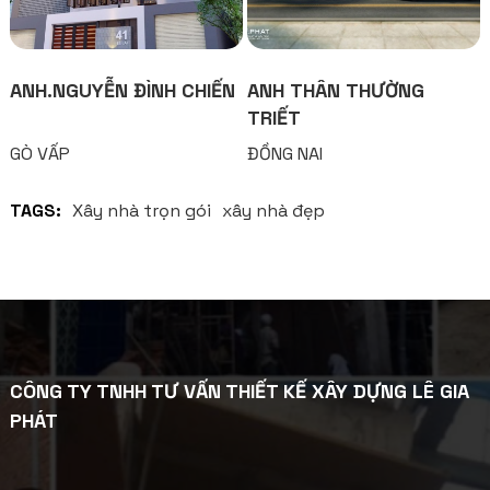
ANH.NGUYỄN ĐÌNH CHIẾN
ANH THÂN THƯỜNG
TRIẾT
GÒ VẤP
ĐỒNG NAI
TAGS:
Xây nhà trọn gói
xây nhà đẹp
CÔNG TY TNHH TƯ VẤN THIẾT KẾ XÂY DỰNG LÊ GIA
PHÁT