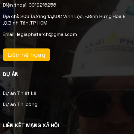
Điện thoại: 0919216256
Địa chỉ: 208 Đường 1A,KDC Vĩnh Lộc ,F.Bình Hưng Hoà B
,Q.Bình Tân ,TP HCM
Email: legiaphatarch@gmail.com
Liên hệ ngay
DỰ ÁN
Dự án Thiết kế
Dự án Thi công
LIÊN KẾT MẠNG XÃ HỘI