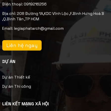
Điện thoại: 0919216256
Địa chỉ: 208 Đường 1A,KDC Vĩnh Lộc ,F.Bình Hưng Hoà B
,Q.Bình Tân ,TP HCM
Email: legiaphatarch@gmail.com
Liên hệ ngay
DỰ ÁN
Dự án Thiết kế
Dự án Thi công
LIÊN KẾT MẠNG XÃ HỘI