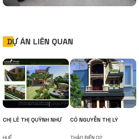
DỰ ÁN LIÊN QUAN
CHỊ LÊ THỊ QUỲNH NHƯ
CÔ NGUYỄN THỊ LÝ
HUẾ
THẢO ĐIỀN Q2