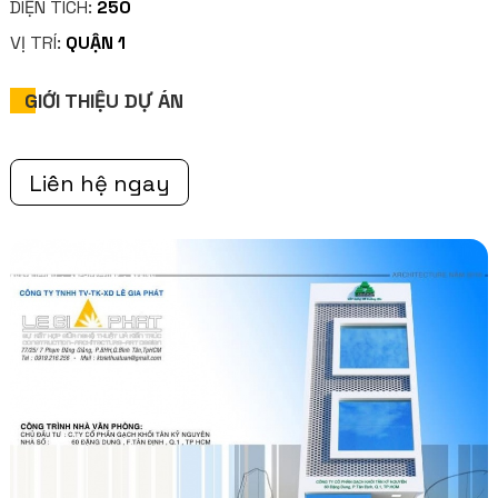
DIỆN TÍCH:
250
VỊ TRÍ:
QUẬN 1
GIỚI THIỆU DỰ ÁN
Liên hệ ngay