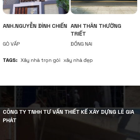
ANH.NGUYỄN ĐÌNH CHIẾN
ANH THÂN THƯỜNG
TRIẾT
GÒ VẤP
ĐỒNG NAI
TAGS:
Xây nhà trọn gói
xây nhà đẹp
CÔNG TY TNHH TƯ VẤN THIẾT KẾ XÂY DỰNG LÊ GIA
PHÁT